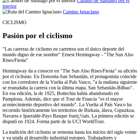
Camino de Santiago por el
interior
Camino Ignaciano
CICLISMO
Pasión por el ciclismo
"Las carreras de ciclismo en carretera son el único deporte del
mundo digno de ese nombre" Ernest Hemingway - "The Sun Also
Rises/Fiesta"
Hemingway da a conocer en "The Sun Also Rises/Fiesta" su afición
por el ciclismo. En Donostia-San Sebastián, el protagonista coincide
con los corredores de la Vuelta al País Vasco, "a la mañana siguiente
se reanudaba la carrera con la última etapa, San Sebastián-Bilbao".
En esa edición, la de 1925, Bottechia había abandonado en
Pamplona. Además, dice que el Tour de Francia "es el mayor
acontecimiento deportivo del mundo". La Vuelta al País Vasco ha
recorrido históricamente los territorios de Bizkaia, álava, Gipuzkoa,
Navarra e Iparralde-Pays Basque franï¿½ais. La primera edición se
disputó en 1924. Forma parte de la UCI WorldTour.
La tradición del ciclismo se remonta hasta los inicios del siglo veinte
y va unida al desarrollo industrial europeo. Trabajadores y