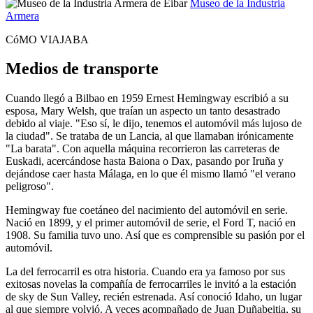
Museo de la Industria
Armera
CóMO VIAJABA
Medios de transporte
Cuando llegó a Bilbao en 1959 Ernest Hemingway escribió a su
esposa, Mary Welsh, que traían un aspecto un tanto desastrado
debido al viaje. "Eso sí, le dijo, tenemos el automóvil más lujoso de
la ciudad". Se trataba de un Lancia, al que llamaban irónicamente
"La barata". Con aquella máquina recorrieron las carreteras de
Euskadi, acercándose hasta Baiona o Dax, pasando por Iruña y
dejándose caer hasta Málaga, en lo que él mismo llamó "el verano
peligroso".
Hemingway fue coetáneo del nacimiento del automóvil en serie.
Nació en 1899, y el primer automóvil de serie, el Ford T, nació en
1908. Su familia tuvo uno. Así que es comprensible su pasión por el
automóvil.
La del ferrocarril es otra historia. Cuando era ya famoso por sus
exitosas novelas la compañía de ferrocarriles le invitó a la estación
de sky de Sun Valley, recién estrenada. Así conoció Idaho, un lugar
al que siempre volvió. A veces acompañado de Juan Duñabeitia, su