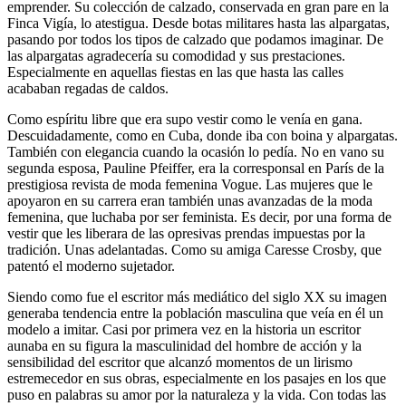
emprender. Su colección de calzado, conservada en gran pare en la
Finca Vigía, lo atestigua. Desde botas militares hasta las alpargatas,
pasando por todos los tipos de calzado que podamos imaginar. De
las alpargatas agradecería su comodidad y sus prestaciones.
Especialmente en aquellas fiestas en las que hasta las calles
acababan regadas de caldos.
Como espíritu libre que era supo vestir como le venía en gana.
Descuidadamente, como en Cuba, donde iba con boina y alpargatas.
También con elegancia cuando la ocasión lo pedía. No en vano su
segunda esposa, Pauline Pfeiffer, era la corresponsal en París de la
prestigiosa revista de moda femenina Vogue. Las mujeres que le
apoyaron en su carrera eran también unas avanzadas de la moda
femenina, que luchaba por ser feminista. Es decir, por una forma de
vestir que les liberara de las opresivas prendas impuestas por la
tradición. Unas adelantadas. Como su amiga Caresse Crosby, que
patentó el moderno sujetador.
Siendo como fue el escritor más mediático del siglo XX su imagen
generaba tendencia entre la población masculina que veía en él un
modelo a imitar. Casi por primera vez en la historia un escritor
aunaba en su figura la masculinidad del hombre de acción y la
sensibilidad del escritor que alcanzó momentos de un lirismo
estremecedor en sus obras, especialmente en los pasajes en los que
puso en palabras su amor por la naturaleza y la vida. Con todas las