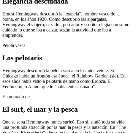
Elegancia descuidada
Ernest Hemingway descubrió la "txapela", nombre vasco de la
boina, en los años 1920. Como descubrió las alpargatas.
Hemingway el viajero, cazador, pescador y escritor elegía con sumo
cuidado lo que se iba a calzar, según la actividad que iba a
emprender.
Pelota vasca
Los pelotaris
Hemingway descubrió la pelota vasca en los años veinte. En
Chicago había un frontón esa época: el Rainbow Garden (sic). En
esos años había visto a pelotaris de mano como Erdoza, El
Fenómeno, o Atano, que le "había entusiasmado".
Enamorado de...
El surf, el mar y la pesca
Que se sepa Hemingway nunca surfeó. Eso sí, sintió toda su vida
una profunda atracción por la mar, la pesca y la natación. En "The
Sun Also Rises/Fiesta", describe las playas de la Costa Vasca y su