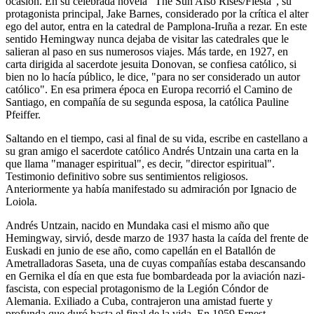
ocasión. En su celebrada novela "The Sun Also Rises/Fiesta", su
protagonista principal, Jake Barnes, considerado por la crítica el alter
ego del autor, entra en la catedral de Pamplona-Iruña a rezar. En este
sentido Hemingway nunca dejaba de visitar las catedrales que le
salieran al paso en sus numerosos viajes. Más tarde, en 1927, en
carta dirigida al sacerdote jesuita Donovan, se confiesa católico, si
bien no lo hacía público, le dice, "para no ser considerado un autor
católico". En esa primera época en Europa recorrió el Camino de
Santiago, en compañía de su segunda esposa, la católica Pauline
Pfeiffer.
Saltando en el tiempo, casi al final de su vida, escribe en castellano a
su gran amigo el sacerdote católico Andrés Untzain una carta en la
que llama "manager espiritual", es decir, "director espiritual".
Testimonio definitivo sobre sus sentimientos religiosos.
Anteriormente ya había manifestado su admiración por Ignacio de
Loiola.
Andrés Untzain, nacido en Mundaka casi el mismo año que
Hemingway, sirvió, desde marzo de 1937 hasta la caída del frente de
Euskadi en junio de ese año, como capellán en el Batallón de
Ametralladoras Saseta, una de cuyas compañías estaba descansando
en Gernika el día en que esta fue bombardeada por la aviación nazi-
fascista, con especial protagonismo de la Legión Cóndor de
Alemania. Exiliado a Cuba, contrajeron una amistad fuerte y
profunda que duró hasta el final de la vida. En 1959 Ernest