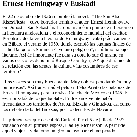
Ernest Hemingway y Euskadi
El 22 de octubre de 1926 se publicó la novela "The Sun Also
Rises/Fiesta", cuyo borrador terminó el autor, Ernest Hemingway,
en Donostia-San Sebastián. La obra marcó un punto de inflexión en
la literatura anglosajona y el reconocimiento mundial del escritor.
Por otro lado, la vida literaria de Hemingway acabó prácticamente
en Bilbao, el verano de 1959, donde escribió las páginas finales de
"The Dangerous Summer/El verano peligroso", su último trabajo
literario. Así de importante fue para su obra lo que él mismo en
varias ocasiones denominó Basque Country. ï¿½Y qué diríamos de
su relación con las gentes, la cultura y las costumbres de ese
territorio?
"Los vascos son muy buena gente. Muy nobles, pero también muy
bulliciosos". Así transcribió el pelotari Félix Areitio las palabras de
Ernest Hemingway para la revista Cancha de México en 1945. El
escritor sabía de lo que hablaba. En los años veinte había
frecuentado los territorios de Araba, Bizkaia y Gipuzkoa, así como
los del otro lado del Bidasoa, por no decir los de Navarra.
La primera vez que descubrió Euskadi fue el 5 de julio de 1923,
viajando con su primera esposa, Hadley Richardson. A partir de
aquel viaje su vida tomó un giro incluso pare él inesperado.