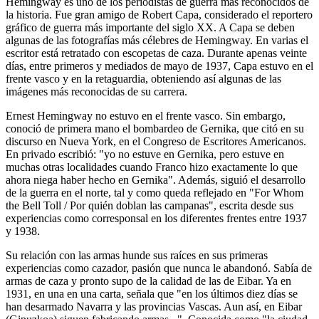
Hemingway es uno de los periodistas de guerra más reconocidos de
la historia. Fue gran amigo de Robert Capa, considerado el reportero
gráfico de guerra más importante del siglo XX. A Capa se deben
algunas de las fotografías más célebres de Hemingway. En varias el
escritor está retratado con escopetas de caza. Durante apenas veinte
días, entre primeros y mediados de mayo de 1937, Capa estuvo en el
frente vasco y en la retaguardia, obteniendo así algunas de las
imágenes más reconocidas de su carrera.
Ernest Hemingway no estuvo en el frente vasco. Sin embargo,
conoció de primera mano el bombardeo de Gernika, que citó en su
discurso en Nueva York, en el Congreso de Escritores Americanos.
En privado escribió: "yo no estuve en Gernika, pero estuve en
muchas otras localidades cuando Franco hizo exactamente lo que
ahora niega haber hecho en Gernika". Además, siguió el desarrollo
de la guerra en el norte, tal y como queda reflejado en "For Whom
the Bell Toll / Por quién doblan las campanas", escrita desde sus
experiencias como corresponsal en los diferentes frentes entre 1937
y 1938.
Su relación con las armas hunde sus raíces en sus primeras
experiencias como cazador, pasión que nunca le abandonó. Sabía de
armas de caza y pronto supo de la calidad de las de Eibar. Ya en
1931, en una en una carta, señala que "en los últimos diez días se
han desarmado Navarra y las provincias Vascas. Aun así, en Eibar