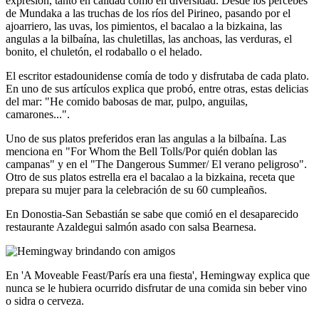
expresión, tanto en calidad como en diversidad. Desde los percebes
de Mundaka a las truchas de los ríos del Pirineo, pasando por el
ajoarriero, las uvas, los pimientos, el bacalao a la bizkaina, las
angulas a la bilbaína, las chuletillas, las anchoas, las verduras, el
bonito, el chuletón, el rodaballo o el helado.
El escritor estadounidense comía de todo y disfrutaba de cada plato.
En uno de sus artículos explica que probó, entre otras, estas delicias
del mar: "He comido babosas de mar, pulpo, anguilas,
camarones...".
Uno de sus platos preferidos eran las angulas a la bilbaína. Las
menciona en "For Whom the Bell Tolls/Por quién doblan las
campanas" y en el "The Dangerous Summer/ El verano peligroso".
Otro de sus platos estrella era el bacalao a la bizkaina, receta que
prepara su mujer para la celebración de su 60 cumpleaños.
En Donostia-San Sebastián se sabe que comió en el desaparecido
restaurante Azaldegui salmón asado con salsa Bearnesa.
En 'A Moveable Feast/París era una fiesta', Hemingway explica que
nunca se le hubiera ocurrido disfrutar de una comida sin beber vino
o sidra o cerveza.