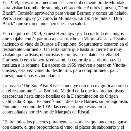
En 1959, el escritor americano se acercó al cementerio de Mundaka
para visitar la tumba de su amigo el sacerdote Andrés Untzain, "Don
Black". También aprovechó para visitar Bermeo y comer un helado.
Pero, Hemingway ya conocía Mundaka. En 1954 le pide a "Don
Black" que se tome unos percebes a su salud.
El 5 de julio de 1959, Ernest Hemingway y la cuadrilla de amigos
que viajaba con él pararon a pasar noche en Vitoria-Gasteiz. Estaban
haciendo el viaje de Burgos a Pamplona. Seguramente cenaron en el
restaurante Garmedia. Un restaurante que hasta su cierre fue muy
visitado por artistas, deportistas y toreros. Los platos estrella del
Garmendia eran la perdiz en salmi, la codorniz a la vitoriana y la
merluza a la romana. En agosto de 1959 vuelven a parar en Vitoria-
Gasteiz, esta vez viniendo desde Irun, para comprar hielo, pan,
queso, manzanas y vino clarete.
La novela 'The Sun Also Rises' concluye con una magnífica comida
en el restaurante Casa Botín de Madrid en la que los protagonistas
descorchan hasta cinco botellas de la Denominación de Origen
Calificada Rioja. "Es buenísimo", dice Jake Barnes, su protagonista.
Durante el verano de 1959, las cenas siempre estuvieron
acompañadas por el vino de Marqués de Riscal.
"Entre todos los placeres puramente sensoriales que pueden pagarse
con dinero, el que proporciona el vino, el placer de saborearlo y el